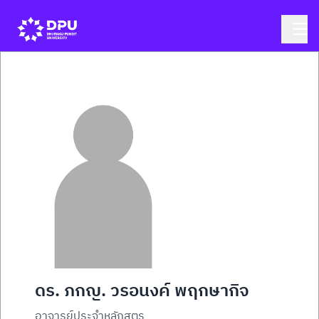
ดร. ภกญ. วรอนงค์ พฤกษากิจ
อาจารย์ประจำหลักสูตร