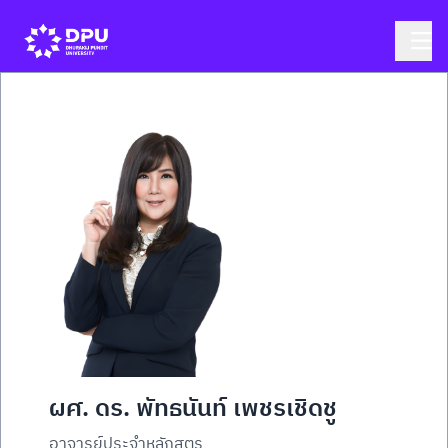
ผศ. ดร. พัทธนันท์ เพชรเชิดชู
อาจารย์ประจำหลักสูตร