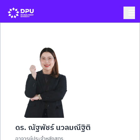
ดร. ณัฐพัชร์ นวลมณีฐิติ
อาจารย์ประจำหลักสูตร