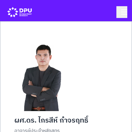
ผศ.ดร. ไกรสีห์ กำจรฤทธิ์
อาจารย์ประจำหลักสูตร