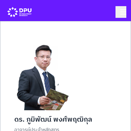
ดร. ภูมิพัฒน์ พงศ์พฤฒิกุล
อาจารย์ประจำหลักสูตร