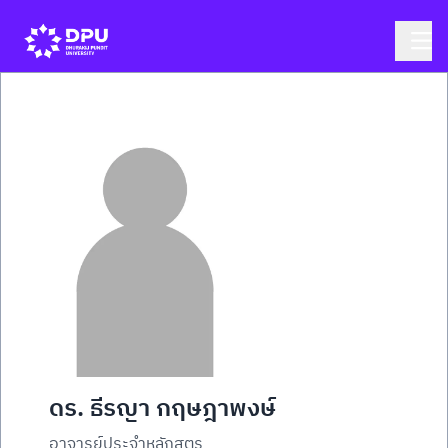
ดร. ธีรญา กฤษฎาพงษ์
อาจารย์ประจำหลักสูตร