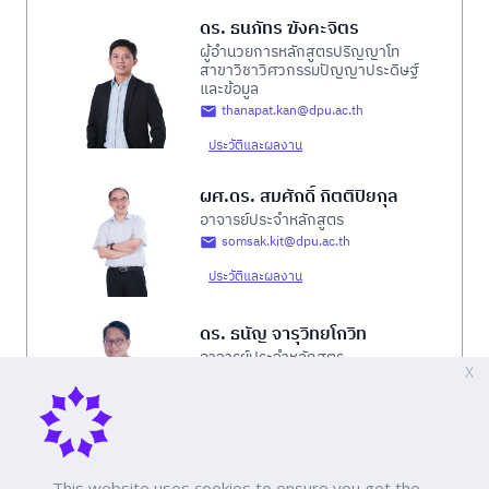
ดร. ธนภัทร ฆังคะจิตร
ผู้อำนวยการหลักสูตรปริญญาโท
สาขาวิชาวิศวกรรมปัญญาประดิษฐ์
และข้อมูล
thanapat.kan@dpu.ac.th
ประวัติและผลงาน
ผศ.ดร. สมศักดิ์ กิตติปิยกุล
อาจารย์ประจำหลักสูตร
somsak.kit@dpu.ac.th
ประวัติและผลงาน
ดร. ธนัญ จารุวิทยโกวิท
อาจารย์ประจำหลักสูตร
X
tanun.jar@dpu.ac.th
ประวัติและผลงาน
ดร. รัฐศิลป์ รานอกภานุวัชร์
This website uses cookies to ensure you get the