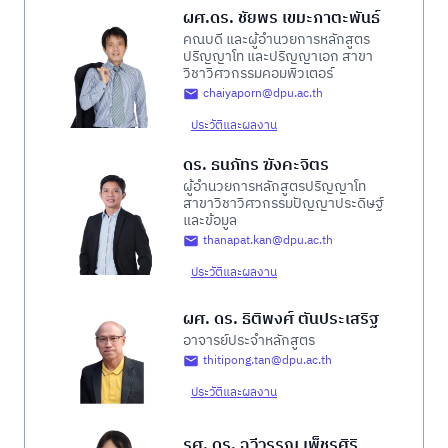
ผศ.ดร. ชัยพร เขมะภาตะพันธ์
คณบดี และผู้อำนวยการหลักสูตร
ปริญญาโท และปริญญาเอก สาขา
วิชาวิศวกรรมคอมพิวเตอร์
chaiyaporn@dpu.ac.th
ประวัติและผลงาน
ดร. ธนภัทร ฆังคะจิตร
ผู้อำนวยการหลักสูตรปริญญาโท
สาขาวิชาวิศวกรรมปัญญาประดิษฐ์
และข้อมูล
thanapat.kan@dpu.ac.th
ประวัติและผลงาน
ผศ. ดร. ธิติพงศ์ ตันประเสริฐ
อาจารย์ประจำหลักสูตร
thitipong.tan@dpu.ac.th
ประวัติและผลงาน
รศ. ดร. ฉวีวรรณ เพ็ชรศิริ