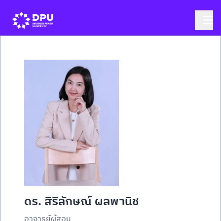
ดร. สิริลักษณ์ ผลพานิช
อาจารย์ผู้สอน