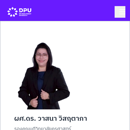
ผศ.ดร. วาสนา วิสฤตาภา
รองคณบดีวิทยาลัยครุศาสตร์