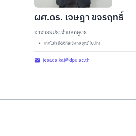
ผศ.ดร. เจษฎา ขจรฤทธิ์
อาจารย์ประจำหลักสูตร
เทคโนโลยีดิจิทัลเชิงกลยุทธ์ (ป.โท)
jesada.kaj@dpu.ac.th