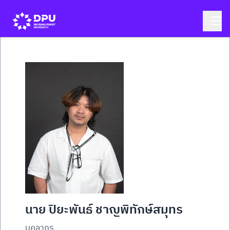
นาย ปิยะพันธ์ ชาญพิทักษ์สมุทร
บุคลากร