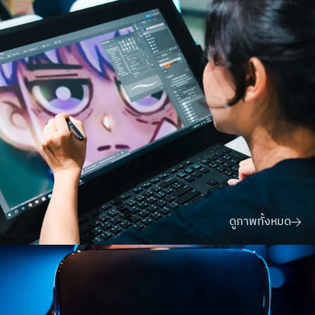
บัณฑิตช่วยงาน
aphichat.pha@dpu.ac.th
นาย อภิชาติ ผาช้างเผือก
ประวัติและผลงาน
บัณฑิตช่วยงาน
aphichat.pha@dpu.ac.th
นาย ลัทธนันท์ นาคสุรีย์
ประวัติและผลงาน
ผู้ช่วยบัณฑิต
lattanan.nar@dpu.ac.th
ประวัติและผลงาน
ดูภาพทั้งหมด