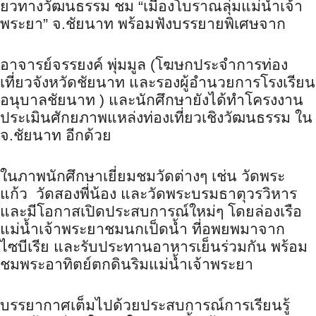
ยวทางวัฒนธรรม ชม
“
เมืองโบราณลุ่มแม่น้ำเจ้
า
พระยา” จ.ชัยนาท พร้อมฟังบรรยายพิเศษจาก
อาจารย์จรรยงค์ พุ่มมูล (โฆษกประจำการท่อง
เที่ยวจังหวั
ดชัยนาท และรองผู้อำนวยการโรงเรียน
อนุ
บาลชัยนาท
)
และนักศึกษายังได้
ทำโครงงาน
ประเมินศักยภาพแหล่งท่
องเที่ยว
เชิงวัฒนธรรม ใน
จ.ชัยนาท อีกด้วย
ในภาพนักศึกษาเยี่ยมชมวัดต่างๆ เช่น วัดพระ
แก้ว วัดสองพี่น้อง และวัดพระบรมธาตุวรวิหาร
และมีโอกาสเปิดประสบการณ์ใหม่ๆ โดยล่องเรือ
แม่น้ำเจ้
าพระยาชมนกเป็ดน้ำ ที่อพยพมาจาก
ไซบีเรีย และรับประทานอาหารเย็นร่วมกัน พร้อม
ชมพระอาทิตย์ตกดินริมแม่น้ำ
เจ้าพระยา
บรรยากาศเต็มไปด้วยประสบการณ์
การเรียนรู้