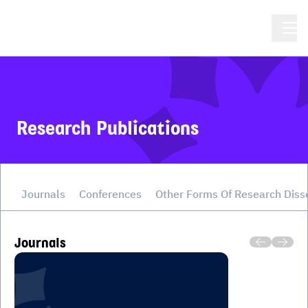
Research Publications
Journals
Conferences
Other Forms Of Research Diss
Journals