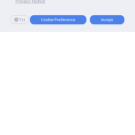
Privacy Notice
TH
Cookie Preference
Accept
Dhurakij Pundit University
110/1-4 Prachachuen Road

Laksi, Bangkok, 10210
Google Maps
Contact Us