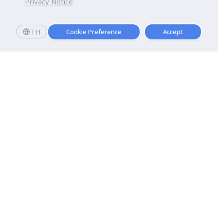
Privacy Notice
TH
Cookie Preference
Accept
Dhurakij Pundit University
110/1-4 Prachachuen Road

Laksi, Bangkok, 10210
Google Maps
Contact Us