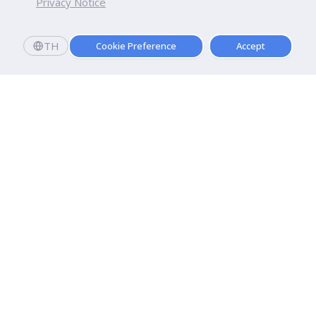
Privacy Notice
TH
Cookie Preference
Accept
Dhurakij Pundit University
110/1-4 Prachachuen Road

Laksi, Bangkok, 10210
Google Maps
Contact Us