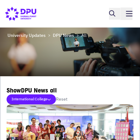
University Updates
DPU News
All
>
>
ShowDPU News all
Reset
International College