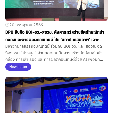
20 กรกฎาคม 2569
DPU จับมือ BOI–อว.–สอวช. ดึงศาสตร์สร้างอัตลักษณ์หน้า
กล้องและการผลิตคอนเทนต์ ปั้น ‘สถาปนิกสุขภาพ’ เจาะ
มหาวิทยาลัยธุรกิจบัณฑิตย์ ร่วมกับ BOI อว. และ สอวช. จัด
เทคนิคพัฒนาศักยภาพสื่อสารไปยังกลุ่มเป้าหมาย
กิจกรรม “ปรุงสุข” ถ่ายทอดเทคนิคการสร้างอัตลักษณ์หน้า
กล้อง การเล่าเรื่อง และการผลิตคอนเทนต์ด้วย AI เพื่อยก
ระดับผู้ประกอบการสุขภาพสู่ตลาด
Newsletter