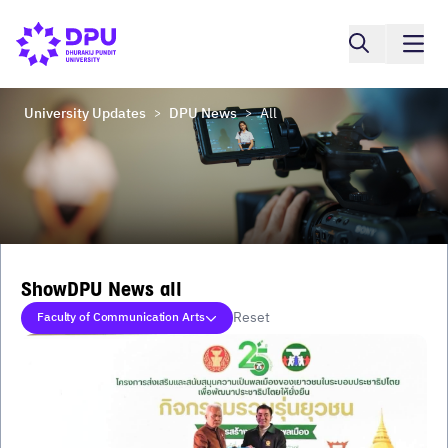
University Updates
DPU News
All
>
>
ShowDPU News all
Reset
Faculty of Communication Arts