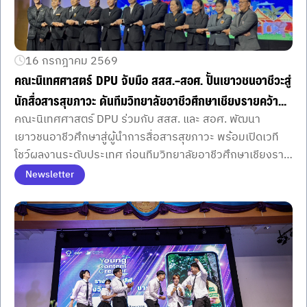
16 กรกฎาคม 2569
คณะนิเทศศาสตร์ DPU จับมือ สสส.–สอศ. ปั้นเยาวชนอาชีวะสู่
นักสื่อสารสุขภาวะ ดันทีมวิทยาลัยอาชีวศึกษาเชียงรายคว้า
คณะนิเทศศาสตร์ DPU ร่วมกับ สสส. และ สอศ. พัฒนา
Best of The Best ด้วย “พื้นที่ปลอดภัยเคลื่อนที่”
เยาวชนอาชีวศึกษาสู่ผู้นำการสื่อสารสุขภาวะ พร้อมเปิดเวที
โชว์ผลงานระดับประเทศ ก่อนทีมวิทยาลัยอาชีวศึกษาเชียงราย
คว้ารางวัลสูงสุดด้วยโครงการ “พื้นที่ปลอดภัยเคลื่อนที่”
Newsletter