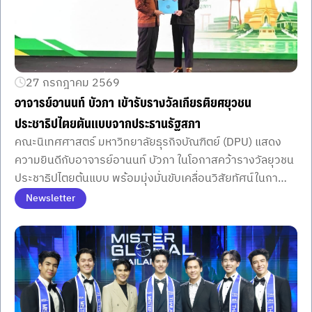
27 กรกฎาคม 2569
อาจารย์อานนท์ บัวภา เข้ารับรางวัลเกียรติยศยุวชน
ประชาธิปไตยต้นแบบจากประธานรัฐสภา
คณะนิเทศศาสตร์ มหาวิทยาลัยธุรกิจบัณฑิตย์ (DPU) แสดง
ความยินดีกับอาจารย์อานนท์ บัวภา ในโอกาสคว้ารางวัลยุวชน
ประชาธิปไตยต้นแบบ พร้อมมุ่งมั่นขับเคลื่อนวิสัยทัศน์ในกา
รพัฒนาครีเอเตอร์รุ่นใหม่ที่มีคุณภาพและมีคุณธรรม
Newsletter