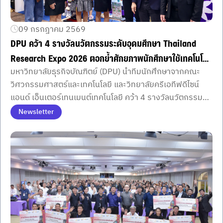
เครือข่ายความร่วมมือระหว่างสถาบันอุดมศึกษา เพื่อร่วมขับ
เคลื่อนการพัฒนาการศึกษาด้านวิศวกรรมด้วยเทคโนโลยี
09 กรกฎาคม 2569
ปัญญาประดิษฐ์ (AI) ควบคู่กับการพัฒนาอย่างยั่งยืน
DPU คว้า 4 รางวัลนวัตกรรมระดับอุดมศึกษา Thailand
Research Expo 2026 ตอกย้ำศักยภาพนักศึกษาใช้เทคโนโลยี
มหาวิทยาลัยธุรกิจบัณฑิตย์ (DPU) นำทีมนักศึกษาจากคณะ
สร้างประโยชน์ต่อสังคม
วิศวกรรมศาสตร์และเทคโนโลยี และวิทยาลัยครีเอทีฟดีไซน์
แอนด์ เอ็นเตอร์เทนเมนต์เทคโนโลยี คว้า 4 รางวัลนวัตกรรม
ระดับอุดมศึกษา ในเวที Thailand Research Expo 2026
Newsletter
ตอกย้ำศักยภาพการเรียนรู้ข้ามศาสตร์และการพัฒนา
เทคโนโลยีตอบโจทย์สุขภาพ สังคม การท่องเที่ยว และซอฟต์พา
วเวอร์ไทย