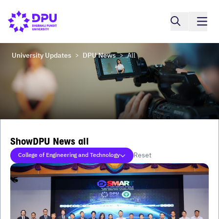
University Updates
DPU News
All
>
>
ShowDPU News all
Reset
College of Engineering and Technology