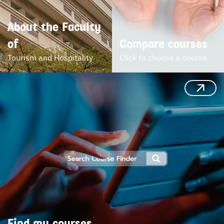
About the Faculty 
of
Compare courses
Tourism and Hospitality
Click to choose a course.
Find my courses