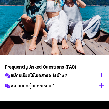
Frequently Asked Questions (FAQ)
สมัครเรียนใช้เอกสารอะไรบ้าง ?
คุณสมบัติผู้สมัครเรียน ?
สำเนาบัตรประชาชน
สำเนาทะเบียนบ้าน
เป็นผู้จบการศึกษาในวุฒิ ม.6 / กศน / ปวช / ปวส และ ปริญญา
วุฒิการศึกษา
ตรี / มีใจรักในงานบริการ