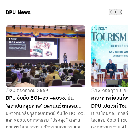
DPU News
20 กรกฎาคม 2569
13 กรกฎาคม 2
DPU จับมือ BOI–อว.–สอวช. ปั้น
คณะการท่องเที่
‘สถาปนิกสุขภาพ’ ผสานนวัตกรรม
DPU เปิดเวที Tou
มหาวิทยาลัยธุรกิจบัณฑิตย์ จับมือ BOI อว.
DPU โดยคณะการท่
อาหาร Wellness และ AI ขับเคลื่อน
คนรุ่นใหม่รับอ
และ สอวช. จัดกิจกรรม “ปรุงสุข” ผสาน
โรงแรม จัดเวที Tou
ธุรกิจไทย
ศาสตร์โภชนาการ นวัตกรรมอาหาร และ
องค์ความรู้ด้าน AI