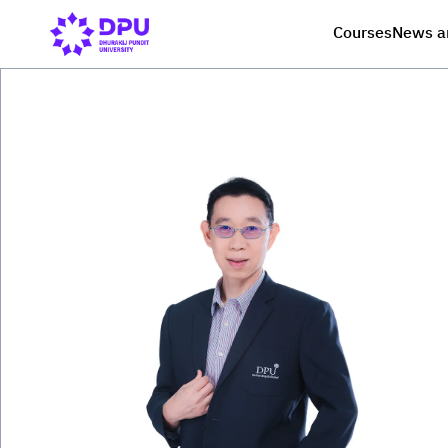
Courses
News a