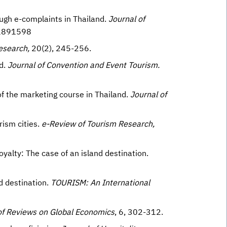
ough e-complaints in Thailand.
Journal of
.1891598
Research,
20(2), 245-256.
nd.
Journal of Convention and Event Tourism.
of the marketing course in Thailand.
Journal of
rism cities.
e-Review of Tourism Research,
oyalty: The case of an island destination.
nd destination.
TOURISM: An International
of Reviews on Global Economics
, 6, 302-312.