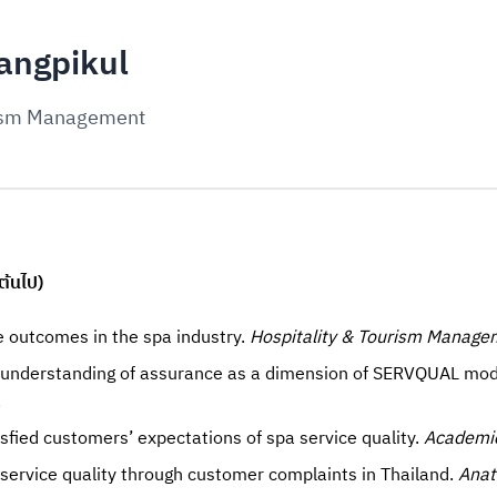
Sangpikul
urism Management
ต้นไป)
e outcomes in the spa industry.
Hospitality & Tourism Manage
h understanding of assurance as a dimension of SERVQUAL model 
.
sfied customers’ expectations of spa service quality.
Academic
 service quality through customer complaints in Thailand.
Anat