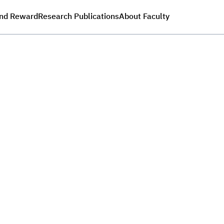
nd Reward
Research Publications
About Faculty