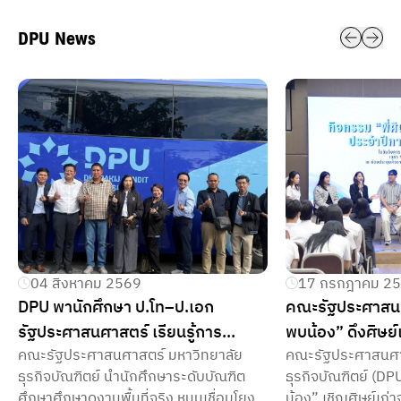
DPU News
04 สิงหาคม 2569
17 กรกฎาคม 2
DPU พานักศึกษา ป.โท–ป.เอก
คณะรัฐประศาสนศา
รัฐประศาสนศาสตร์ เรียนรู้การ
พบน้อง” ดึงศิษย์
คณะรัฐประศาสนศาสตร์ มหาวิทยาลัย
คณะรัฐประศาสนศา
จัดการสาธารณะสมัยใหม่ ณ ท่าเรือ
เปิดเส้นทางอาช
ธุรกิจบัณฑิตย์ นำนักศึกษาระดับบัณฑิต
ธุรกิจบัณฑิตย์ (DP
แหลมฉบัง–สวนนงนุช เชื่อมบทเรียน
ปลุกศักยภาพ เติ
ศึกษาศึกษาดูงานพื้นที่จริง หนุนเชื่อมโยง
น้อง” เชิญศิษย์เก