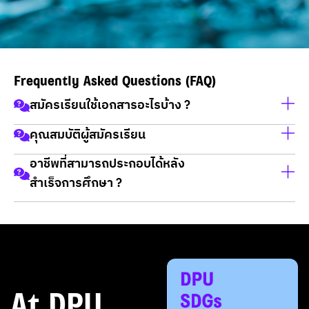
Frequently Asked Questions (FAQ)
สมัครเรียนใช้เอกสารอะไรบ้าง ?
คุณสมบัติผู้สมัครเรียน
สำเนาบัตรประชาชน
อาชีพที่สามารถประกอบได้หลัง
สำเนาทะเบียนบ้าน
เป็นผู้จบการศึกษาในวุฒิ ม.6 / กศน / ปวช / ปวส และ ปริญญา
สำเร็จการศึกษา ?
วุฒิการศึกษา
ตรี
ข้าราชการทั้งส่วนกลาง ส่วนภูมิภาคและส่วนท้องถิ่น
ข้าราชการฝ่ายปกครอง ทหาร และตำรวจ
เจ้าหน้าที่ในหน่วยงานรัฐวิสาหกิจ องค์การมหาชนหรือ
องค์การภาคเอกชน
At DPU
นักวิเคราะห์นโยบายและแผน