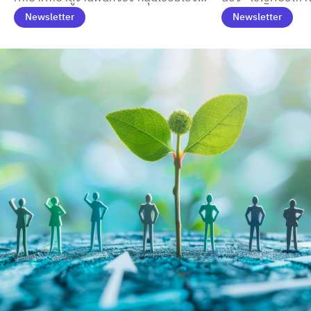
ภาครัฐ–เอกชน
บันดาลใจให้นักศึก
ทฤษฎีสู่การจัดการสาธารณะสมัยใหม่
ร่วมถ่ายทอดประสบ
Newsletter
Newsletter
โลกการทำงาน
บันดาลใจ พร้อมเปิ
และการพัฒนาทักษ
ต้องการ