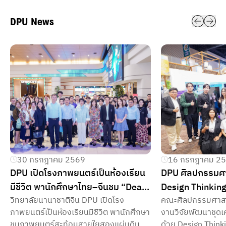
DPU News
30 กรกฎาคม 2569
16 กรกฎาคม 2
DPU เปิดโรงภาพยนตร์เป็นห้องเรียน
DPU ศิลปกรรมศา
มีชีวิต พานักศึกษาไทย–จีนชม “Dear
Design Thinking
วิทยาลัยนานาชาติจีน DPU เปิดโรง
คณะศิลปกรรมศาส
You” เรียนรู้ภาษา วัฒนธรรม และ
เที่ยวยั่งยืน ยกร
ภาพยนตร์เป็นห้องเรียนมีชีวิต พานักศึกษา
งานวิจัยพัฒนาชุดเค
สายใยสองแผ่นดิน
บางม่วง
ชมภาพยนตร์สะท้อนสายใยสองแผ่นดิน
ด้วย Design Think