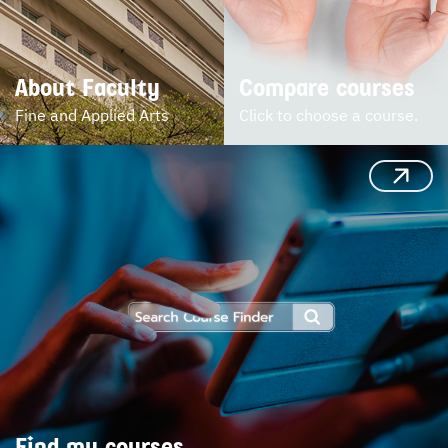
About Faculty
Compare courses
Fine and Applied Arts
Click to choose a course.
Find my courses