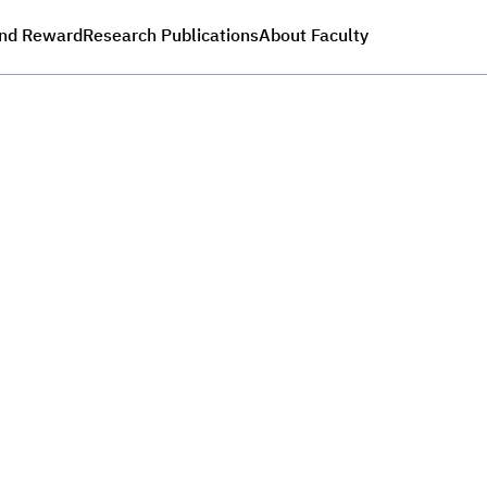
nd Reward
Research Publications
About Faculty