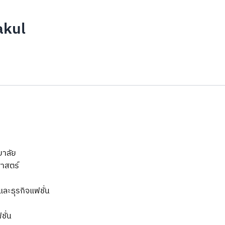
akul
ยาลัย
ศาสตร์
ละธุรกิจแฟชั่น
ั่น