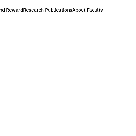
nd Reward
Research Publications
About Faculty