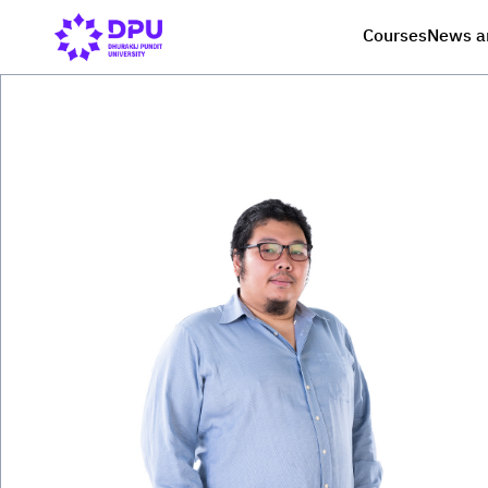
Courses
News a