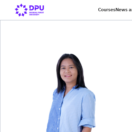
Courses
News a