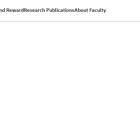
nd Reward
Research Publications
About Faculty