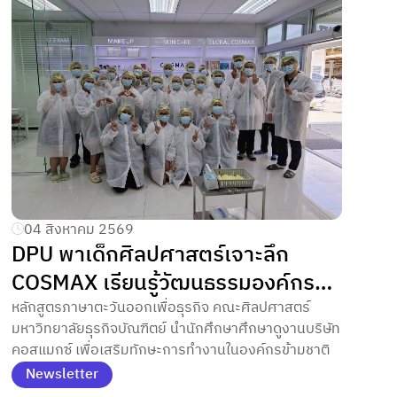
04 สิงหาคม 2569
DPU พาเด็กศิลปศาสตร์เจาะลึก
COSMAX เรียนรู้วัฒนธรรมองค์กร
เกาหลีมาตรฐานสากล
หลักสูตรภาษาตะวันออกเพื่อธุรกิจ คณะศิลปศาสตร์
มหาวิทยาลัยธุรกิจบัณฑิตย์ นำนักศึกษาศึกษาดูงานบริษัท
คอสแมกซ์ เพื่อเสริมทักษะการทำงานในองค์กรข้ามชาติ
Newsletter