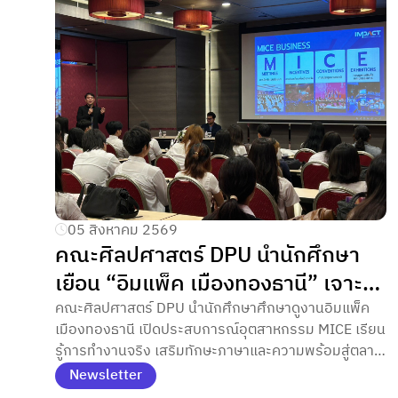
05 สิงหาคม 2569
คณะศิลปศาสตร์ DPU นำนักศึกษา
เยือน “อิมแพ็ค เมืองทองธานี” เจาะ
ลึกอุตสาหกรรม MICE สัมผัส
คณะศิลปศาสตร์ DPU นำนักศึกษาศึกษาดูงานอิมแพ็ค
เมืองทองธานี เปิดประสบการณ์อุตสาหกรรม MICE เรียน
ประสบการณ์-ยกระดับศักยภาพสู่
รู้การทำงานจริง เสริมทักษะภาษาและความพร้อมสู่ตลาด
สากล ตามแนวทางของ ดร.ดาริกา
แรงงานระดับนานาชาติ
Newsletter
ลัทธพิพัฒน์ อธิการบดี