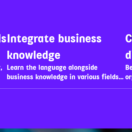
s 
Integrate business 
C
knowledge
d
 
Learn the language alongside 
Be
o
business knowledge in various fields 
or
and entrepreneurship
se
le