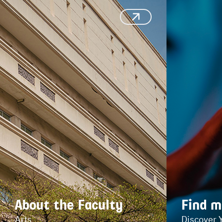
About the Faculty
Find m
Arts
Discover 