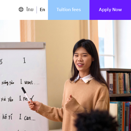
ไทย
En
Tuition fees
Apply Now