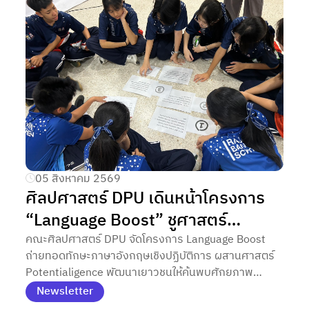
05 สิงหาคม 2569
ศิลปศาสตร์ DPU เดินหน้าโครงการ
“Language Boost” ชูศาสตร์
Potentialigence ค้นหา พัฒนา และ
คณะศิลปศาสตร์ DPU จัดโครงการ Language Boost
ถ่ายทอดทักษะภาษาอังกฤษเชิงปฏิบัติการ ผสานศาสตร์
ปลดปล่อยศักยภาพความเป็นมนุษย์
Potentialigence พัฒนาเยาวชนให้ค้นพบศักยภาพ
ตามแนวทาง ดร.ดาริกา อธิการบดี
พร้อมรับโลกการเรียนรู้และการทำงานยุค AI
Newsletter