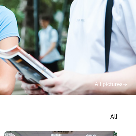
All pictures
All