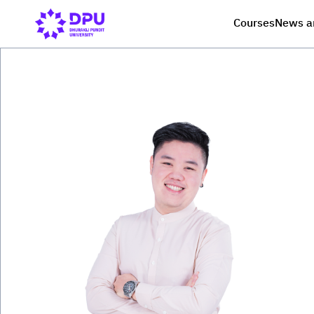
Courses
News a