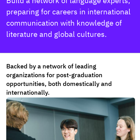
Build a network of language experts, 
Lecturer of Program
arkhom.khu@dpu.ac.th
Dr. Yoonhwan Kim
preparing for careers in international 
jariya.waa@dpu.ac.th
Lecturer of Program
Dr. Mujalin Minmookda
communication with knowledge of 
Ms. เสาวลักษณ์ ไชยวงศา
yoonhwan.kim@dpu.ac.th
Lecturer of Program
เจ้าหน้าที่ สำนักงานเลขาคณะศิลปศาสตร์
Dr. Norrarat Pumpaisanchai
literature and global cultures.
mujalin.min@dpu.ac.th
Lecturer of Program
saowaluk.cha@dpu.ac.th
Lecturer Hantae Song
norrarut.pum@dpu.ac.th
Lecturer of Program
Dr. Usamarn Madami
Ms. นฤมล สนศรี
hantae.son@dpu.ac.th
Lecturer of Program
Backed by a network of leading
เจ้าหน้าที่ฝ่ายการตลาด
Lecturer Wu Xian
usamarn.mad@dpu.ac.th
organizations for post-graduation
Lecturer of Program
Narumon.son@dpu.ac.th
Lecturer Bo Mee Kim
opportunities, both domestically and
xian.wu@dpu.ac.th
Lecturer of Program
internationally.
ACT 2LT Abdulhafiz Hile
Mr. ธีรโชติ ดอนเพ็งไพร
bo-mee.kim@dpu.ac.th
Lecturer of Program
เจ้าหน้าที่ หลักสูตรภาษาจีนธุรกิจ
Lecturer Chayapa Sutthasian
abdulhafiz.hil@dpu.ac.th
Lecturer of Program
thirachot.don@dpu.ac.th
Lecturer Tsuratatsu Cho
thammika.sut@dpu.ac.th
อาจารย์ประจำหลักสูตร
ACT 2LT Artit Noorabaf
Ms. สิริณ ยังสี
tsuratatsu.cho@dpu.ac.th
Lecturer of Program