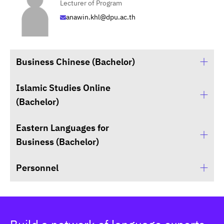
Lecturer of Program
anawin.khl@dpu.ac.th
Business Chinese (Bachelor)
Islamic Studies Online
Lecturer Jutamart Limsupanark
(Bachelor)
Lecturer of Program
jutamart.lim@dpu.ac.th
Eastern Languages for
Lecturer Amnart Mahamad
Business (Bachelor)
Head of Bachelor's Program in Islamic Studies
Dr. Chotikan Jiraluksakul
(Online)
Deputy dean for Academic Affairs
Personnel
amnart.mah@dpu.ac.th
Lecturer Pongpon Suansri
chotikan.jai@dpu.ac.th
Head of Bachelor's Program in Eastern Languages
Dr. Chakrapob Sasakul
for Business
นาย อาคม ขุนทอง
Lecturer of Program
pongpon.sua@dpu.ac.th
เจ้าหน้าที่ ฝ่ายกิจการนักศึกษา
Lecturer Jariya Wanichviriya
chakrapob.sas@dpu.ac.th