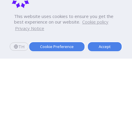
This website uses cookies to ensure you get the
best experience on our website.
Cookie policy
Privacy Notice
TH
Cookie Preference
Accept
Apply now
Enroll today and get a scholarship worth 20,000 THB!
Dhurakij Pundit University
110/1-4 Prachachuen Road

Laksi, Bangkok, 10210
Google Maps