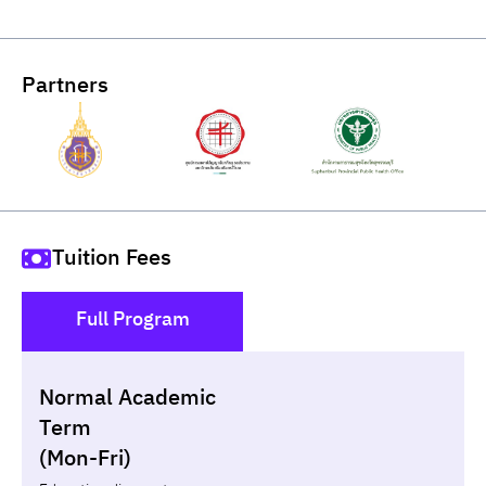
Partners
Tuition Fees
Full Program
()
Normal Academic
Loan
Non-loan
Term
(Mon-Fri)
Year
Term
Tuition fees
ทุน กยศ.
Diffe