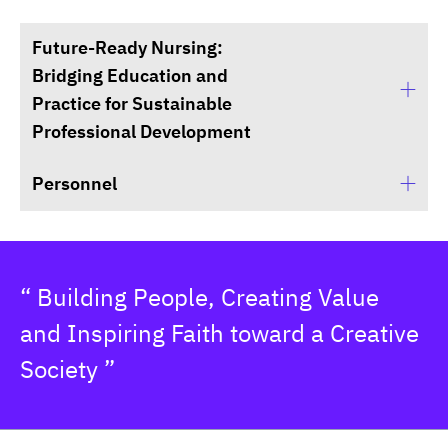
Future-Ready Nursing:
Bridging Education and
Practice for Sustainable
Professional Development
Personnel
Data not found
Ms. Karnphichcha Sricharoen
เลขานุการ
“ Building People, Creating Value

nurse@dpu.ac.th
and Inspiring Faith toward a Creative 
Society ”
Ms. Kanjana Jaisuk
เจ้าหน้าที่ประจำศูนย์การเรียนรู้ปฏิบัติการพยาบาล
kanjana.jai@dpu.ac.th