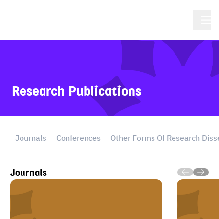
Research Publications
Journals
Conferences
Other Forms Of Research Diss
Journals