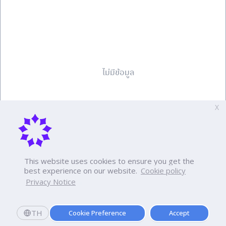
ไม่มีข้อมูล
X
This website uses cookies to ensure you get the
best experience on our website.
Cookie policy
View all
Privacy Notice
Tuition fees
Apply Now
TH
Cookie Preference
Accept