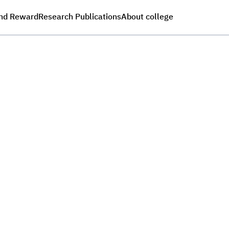
nd Reward
Research Publications
About college