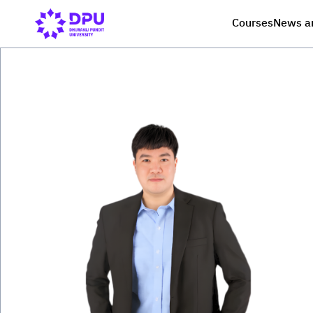
Courses
News a