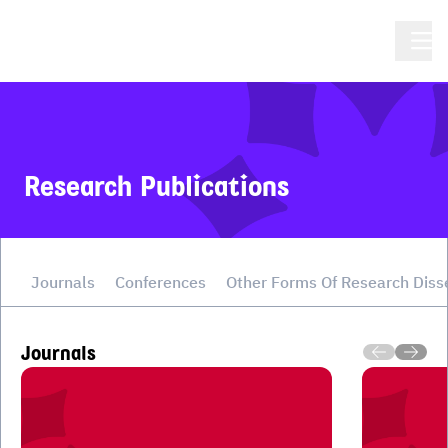
Research Publications
Journals
Conferences
Other Forms Of Research Diss
Journals